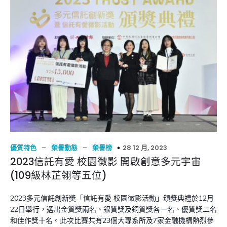
–
–
28 12 月, 2023
優質特色
榮譽動態
榮譽榜
2023信託有愛 校園徵影 開啟創意多元宇宙
(109級林芷翎等五位)
2023多元信託創新奬「信託有愛 校園徵影活動」頒獎典禮於12月
22日舉行，選出金質獎兩名、銀質獎及銅質獎各一名、優質獎二名
和佳作獎十名。此次比賽共有23個大專系所及7家金融機構熱烈參