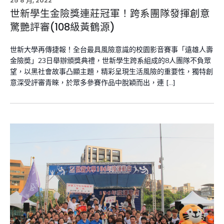
25 8 月, 2022
世新學生金險獎連莊冠軍！跨系團隊發揮創意
驚艷評審(108級黃鶴源)
世新大學再傳捷報！全台最具風險意識的校園影音賽事「遠雄人壽
金險奬」23日舉辦頒獎典禮，世新學生跨系組成的8人團隊不負眾
望，以黑社會故事凸顯主題，精彩呈現生活風險的重要性，獨特創
意深受評審青睞，於眾多參賽作品中脫穎而出，連 […]