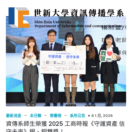
–
–
–
6 1 月, 2026
最新消息
未分類
榮譽榜
系所公告
資傳系師生榮獲 2025 工商時報《守護資產 信
守未來》銀、銅雙獎！