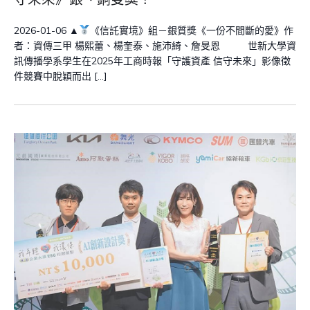
2026-01-06 ▲
《信託實境》組－銀質獎《一份不間斷的愛》作
者：資傳三甲 楊熙蕾、楊奎泰、施沛綺、詹旻恩 世新大學資
訊傳播學系學生在2025年工商時報「守護資產 信守未來」影像徵
件競賽中脫穎而出 […]