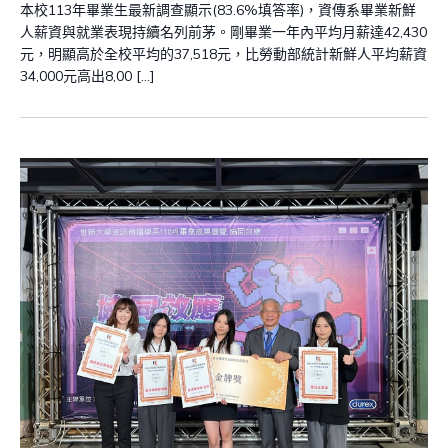
本校113年畢業生最新調查顯示(83.6%填答率)，資傳系畢業新鮮
人薪資與就業表現持續名列前茅。剛畢業一年內平均月薪達42,430
元，明顯高於全校平均的37,518元，比勞動部統計新鮮人平均薪資
34,000元高出8,00 […]