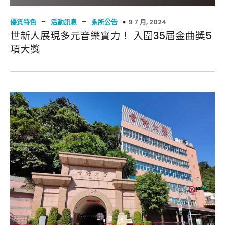
–
–
9 7 月, 2024
優質特色
活動訊息
系所公告
世新人展現多元音樂實力！ 入圍35屆金曲獎5
項大獎