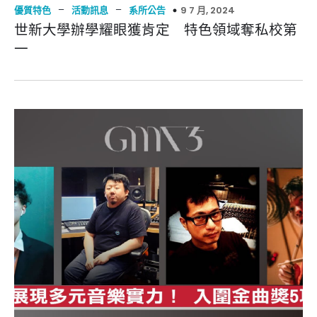
–
–
9 7 月, 2024
優質特色
活動訊息
系所公告
世新大學辦學耀眼獲肯定 特色領域奪私校第
一