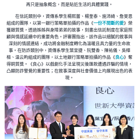
再只是抽象概念，而是貼近生活的具體實踐。
在信託類別中，資傳系學生楊熙蕾、楊奎泰、施沛綺、詹旻恩
組成的團隊，以第一銀行策略單拍攝的作品《
一份不間斷的愛
》榮
獲銀質獎，透過姊姊與身障弟弟的故事，刻畫出信託制度在家庭照
顧與情感延續中的重要角色。評審團指出，該作品以細膩的敘事與
深刻的情感連結，成功將金融制度轉化為溫暖且具力量的生命故
事。在防詐類別中，資傳系學生葉宜捷、阮雙香、陳祐儀、吳樺
楦、温云畇組成的團隊，以土地銀行策略單拍攝的作品《
良心
》奪
得銅質獎。《良心》以戲劇化手法呈現災後匯款遭遇詐騙的情境，
凸顯防詐警覺的重要性；在敘事深度與社會價值上均展現出色的表
現。