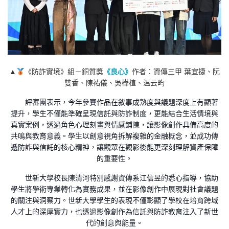
▲
《防詐實境》組－銅質獎
《良心》
作者：資傳三甲 葉宜捷、阮
雙香、陳祐儀、吳樺楦、温云畇
評審團表示，今年參賽作品在敘事成熟度與議題深度上有顯著
提升，學生不僅能準確呈現信託與防詐制度，更能結合生活情境與
真實案例，透過角色心理刻畫與情感鋪陳，讓影像創作具備高度的
共鳴與教育意義。學生以創意視角拆解複雜的金融概念，並成功傳
遞防詐與信託的核心精神，讓觀眾在觀影後能更深刻理解資產保障
的重要性。
世新大學校長陳清河特別感謝資傳系江信昱的悉心指導，協助
學生將學術專業轉化為實務成果，並在影像創作中展現對社會議題
的關注與洞察力。世新大學學生的表現不僅彰顯了學校在培育跨域
人才上的深厚實力，也透過影像創作為信託與防詐教育注入了新世
代的創意與能量。