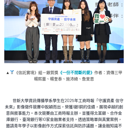
▲
《信託實境》組－銀質獎
《一份不間斷的愛》
作者：資傳三甲
楊熙蕾、楊奎泰、施沛綺、詹旻恩
世新大學資訊傳播學系學生在2025年工商時報「守護資產 信守
未來」影像徵件競賽中脫穎而出，榮獲1銀1銅的佳績，展現卓越的創
意與敘事能力。本次競賽由工商時報主辦，並獲得北富銀、合作金
庫銀行、臺灣銀行等10家金融業者支持，透過策略單與真實案例，
邀請青年學子以影像創作方式探索信託與防詐議題，讓金融知識不