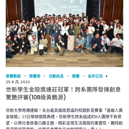
–
–
–
–
榮譽動態
榮譽榜
活動訊息
競賽
系所公告
25 8 月, 2022
世新學生金險獎連莊冠軍！跨系團隊發揮創意
驚艷評審(108級黃鶴源)
世新大學再傳捷報！全台最具風險意識的校園影音賽事「遠雄人壽
金險奬」23日舉辦頒獎典禮，世新學生跨系組成的8人團隊不負眾
望，以黑社會故事凸顯主題，精彩呈現生活風險的重要性，獨特創