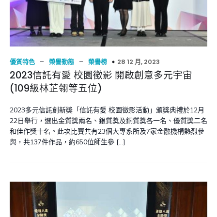
–
–
28 12 月, 2023
優質特色
榮譽動態
榮譽榜
2023信託有愛 校園徵影 開啟創意多元宇宙
(109級林芷翎等五位)
2023多元信託創新奬「信託有愛 校園徵影活動」頒獎典禮於12月
22日舉行，選出金質獎兩名、銀質獎及銅質獎各一名、優質獎二名
和佳作獎十名。此次比賽共有23個大專系所及7家金融機構熱烈參
與，共137件作品，約650位師生參 […]