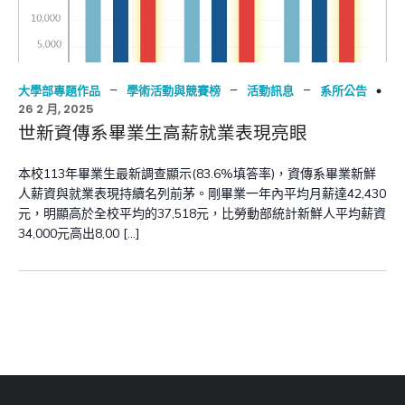
–
–
–
大學部專題作品
學術活動與競賽榜
活動訊息
系所公告
26 2 月, 2025
世新資傳系畢業生高薪就業表現亮眼
本校113年畢業生最新調查顯示(83.6%填答率)，資傳系畢業新鮮
人薪資與就業表現持續名列前茅。剛畢業一年內平均月薪達42,430
元，明顯高於全校平均的37,518元，比勞動部統計新鮮人平均薪資
34,000元高出8,00 […]