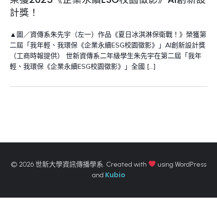
計獎！
▲圖／資傳系朱先宇（左一）作品《夏日冰淇淋保衛戰！》榮獲第
二屆「我年輕、我環保《企業永續ESG校園徵影》」AI創新設計獎
（工商時報提供） 世新資傳系二年級學生朱先宇在第二屆「我年
輕、我環保《企業永續ESG校園徵影》」全國 […]
© 2026 世新大學資訊傳播學系. Created with
using WordPress
Kubio
and