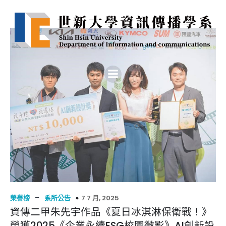
–
7 7 月, 2025
榮譽榜
系所公告
資傳二甲朱先宇作品《夏日冰淇淋保衛戰！》
榮獲2025《企業永續ESG校園徵影》AI創新設