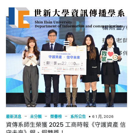
–
–
–
6 1 月, 2026
最新消息
未分類
榮譽榜
系所公告
資傳系師生榮獲 2025 工商時報《守護資產 信
守未來》銀、銅雙獎！