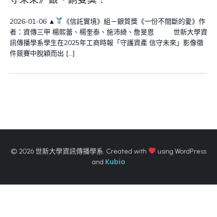
2026-01-06 ▲
《信託實境》組－銀質獎《一份不間斷的愛》作
者：資傳三甲 楊熙蕾、楊奎泰、施沛綺、詹旻恩 世新大學資
訊傳播學系學生在2025年工商時報「守護資產 信守未來」影像徵
件競賽中脫穎而出 […]
© 2026 世新大學資訊傳播學系. Created with
using WordPress
Kubio
and