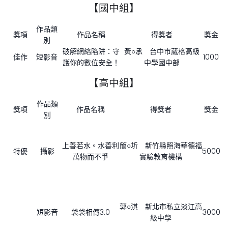
【國中組】
作品類
獎項
作品名稱
得獎者
獎金
別
破解網絡陷阱：守
黃○承 台中市葳格高級
佳作
短影音
1000
護你的數位安全！
中學國中部
【高中組】
作品類
獎項
作品名稱
得獎者
獎金
別
上善若水。水善利
簡○圻 新竹縣照海華德福
特優
攝影
5000
萬物而不爭
實驗教育機構
郭○淇 新北市私立淡江高
短影音
袋袋相傳3.0
3000
級中學