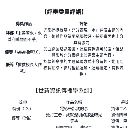
【評審委員評語】
得獎作品
評語
光影捕捉得當，充分表現「水」這個主題的內
特優
「
上善若水。水
容。整體作品氛圍呈現很好，捕捉畫面也十分
善利萬物而不爭」
具有張力。
旁白錄製略顯羞澀，運鏡剪輯還可加強，但整
優等「
袋袋相傳3.0
」
體影片充分表達出該專案主題內容。
招募糾察隊的主題呈現方式十分有趣，動用到
優等「
搶救校長大作
校長拍攝，影片輕鬆逗趣，運鏡穩定，剪輯流
戰
」
暢。
【世新資訊傳播學系組】
獎項
作品名稱
得
特優（1名）
電影告訴我的事
資傳二乙
致打工者，成就深圳的那些時光
資傳四甲
優等（2名）
等待
資傳一甲
阿凱念經，土伯守金
資傳三甲