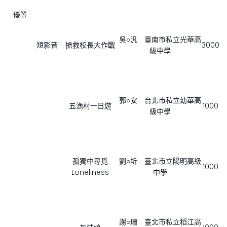
優等
吳○汎 臺南市私立光華高
短影音
搶救校長大作戰
3000
級中學
郭○安 台北市私立幼華高
五漁村一日遊
1000
級中學
孤獨中尋覓
劉○圻 臺北市立陽明高級
1000
Loneliness
中學
謝○珊 臺北市私立稻江高