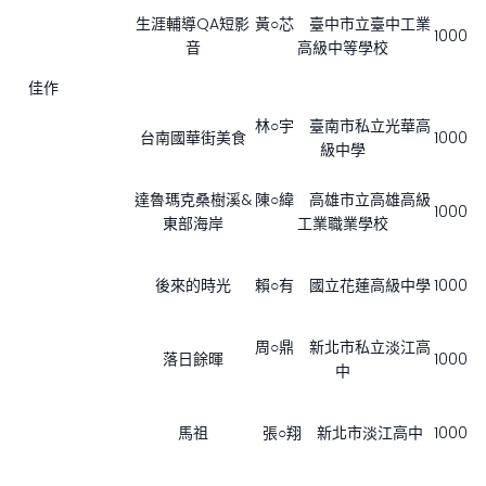
生涯輔導QA短影
黃○芯 臺中市立臺中工業
1000
音
高級中等學校
佳作
林○宇 臺南市私立光華高
台南國華街美食
1000
級中學
達魯瑪克桑樹溪&
陳○緯 高雄市立高雄高級
1000
東部海岸
工業職業學校
後來的時光
賴○有 國立花蓮高級中學
1000
周○鼎 新北市私立淡江高
落日餘暉
1000
中
馬祖
張○翔 新北市淡江高中
1000