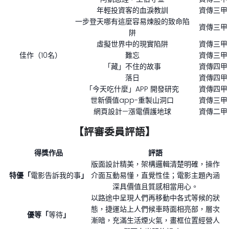
年輕投資客的血淚教訓
資傳三甲
一步登天哪有這麼容易煉股的致命陷
資傳三甲
阱
虛擬世界中的現實陷阱
資傳三甲
佳作（10名）
難忘
資傳三甲
「藏」不住的故事
資傳四甲
落日
資傳四甲
「今天吃什麼」APP 開發研究
資傳四甲
世新價值app-重製山洞口
資傳三甲
網頁設計—漲電價護地球
資傳二甲
【評審委員評語】
得獎作品
評語
版面設計精美，架構邏輯清楚明確，操作
特優「
電影告訴我的事
」
介面互動易懂，直覺性佳；電影主題內涵
深具價值且質感相當用心。
以路途中呈現人們再移動中各式等候的狀
態，捷運站上人們候車時面相亮部，層次
優等「
等待
」
漸暗，充滿生活煙火氣，畫框位置經營人