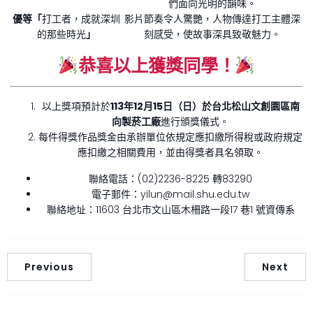
們面向光明的韻味。
優等「
打工者，成就深圳
影片節奏令人驚艷，人物傳達打工主體深
的那些時光
」
刻感受，使故事深具致敬魅力。
恭喜以上獲獎同學！
以上獎項預計於
113年12月15日（日）於台北松山文創園區南
向製菸工廠
進行頒獎儀式。
每件得獎作品獎金由承辦單位依規定應扣繳所得稅或政府規定
應扣繳之相關費用，並由得獎者具名領取。
聯絡電話：(02)2236-8225 轉83290
電子郵件：yilun@mail.shu.edu.tw
聯絡地址：11603 台北市文山區木柵路一段17 巷1 號資傳系
Previous
Next