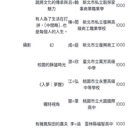
跳將文化的傳承與
呂○翰 新北市私立穀保家
1000
魅力
事商業職業學
有人為了生活在打
陳○閎 新北市私立復興高
拼，(中間略)…也
1000
級商工職業學校
是每個人的人生。
攝影
幻
成○庭 新北市立復興商工
1000
游○欣 臺北市立萬芳高級
校園的靜謐時光
1000
中學
江○弘 桃園市立永豐高級
《入夢｜夢醒》
1000
中等學校
鄒○葦 桃園市立大園國際
獨特視角
1000
高中
有機鳳梨田的農夫
李○涵 雲林縣福智高中
1000