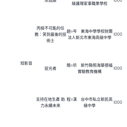
灰姑娘
1000
級護理家事職業學校
丙檢不可能的任
趙○岑 東海中學學校財團
務：笑到最後的技
1000
法人新北市東海高級中學
術士
短影音
簡○圻 新竹縣照海華德福
捉光者
1000
實驗教育機構
支持在地生產 助
程○漢 台中市私立新民高
1000
力永續未來
級中學