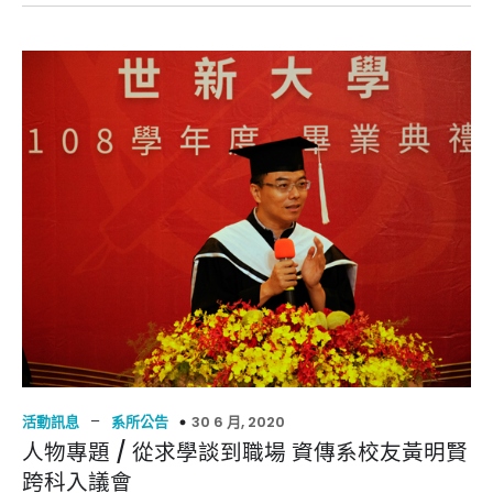
–
30 6 月, 2020
活動訊息
系所公告
人物專題 / 從求學談到職場 資傳系校友黃明賢
跨科入議會