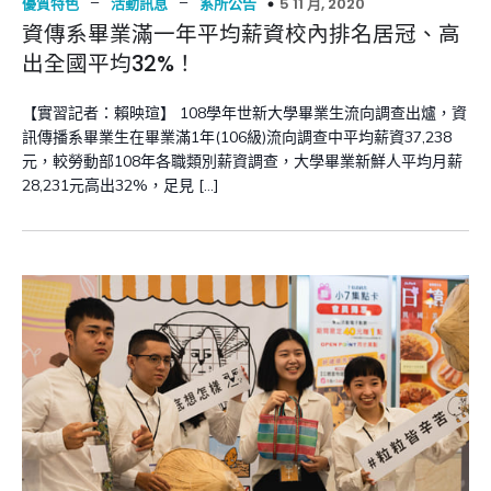
–
–
5 11 月, 2020
優質特色
活動訊息
系所公告
資傳系畢業滿一年平均薪資校內排名居冠、高
出全國平均32%！
【實習記者：賴映瑄】 108學年世新大學畢業生流向調查出爐，資
訊傳播系畢業生在畢業滿1年(106級)流向調查中平均薪資37,238
元，較勞動部108年各職類別薪資調查，大學畢業新鮮人平均月薪
28,231元高出32%，足見 […]