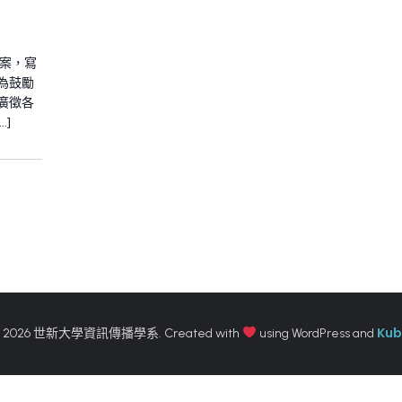
檔案，寫
為鼓勵
廣徵各
]
Kub
 2026 世新大學資訊傳播學系. Created with
using WordPress and