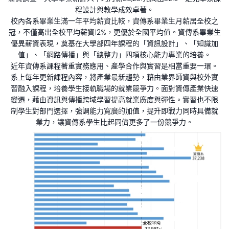
程設計與教學成效卓著。
校內各系畢業生滿一年平均薪資比較，資傳系畢業生月薪居全校之
冠，不僅高出全校平均薪資12%，更優於全國平均值。資傳系畢業生
優異薪資表現，奠基在大學部四年課程的「資訊設計」、「知識加
值」、「網路傳播」與「總整力」四項核心能力專業的培養。
近年資傳系課程著重實務應用、產學合作與實習是相當重要一環。
系上每年更新課程內容，將產業最新趨勢，藉由業界師資與校外實
習融入課程，培養學生接軌職場的就業競爭力。面對資傳產業快速
變遷，藉由資訊與傳播跨域學習提高就業廣度與彈性。實習也不限
制學生對部門選擇，強調能力寬廣的加值，提升即戰力同時具備就
業力，讓資傳系學生比起同儕更多了一份競爭力。