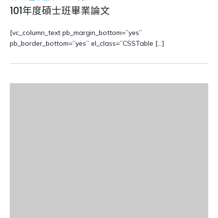
101年度碩士班畢業論文
[vc_column_text pb_margin_bottom=”yes”
pb_border_bottom=”yes” el_class=”CSSTable […]