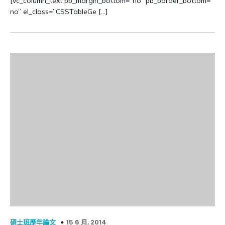
[vc_column_text pb_margin_bottom=”no” pb_border_bottom=”
no” el_class=”CSSTableGe […]
15 6 月, 2014
碩士班歷年論文