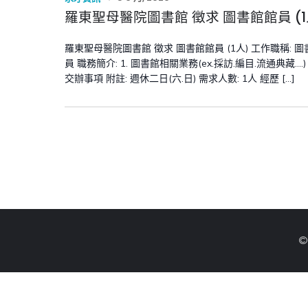
羅東聖母醫院圖書館 徵求 圖書館館員 (1
羅東聖母醫院圖書館 徵求 圖書館館員 (1人) 工作職稱: 
員 職務簡介: 1. 圖書館相關業務(ex.採訪.編目.流通典藏….)
交辦事項 附註: 週休二日(六.日) 需求人數: 1人 經歷 […]
©