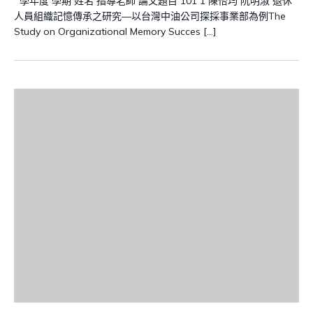
學年度 學期 姓名 指導老師 論文題目 101 1 陳怡均 阮明淑 退休
人員組織記憶傳承之研究—以台灣中油公司探採事業部為例The
Study on Organizational Memory Succes […]