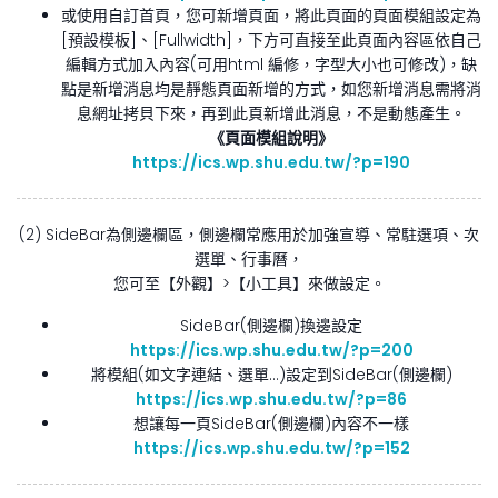
或使用自訂首頁，您可新增頁面，將此頁面的頁面模組設定為
[預設模板]、[Fullwidth]，下方可直接至此頁面內容區依自己
編輯方式加入內容(可用html 編修，字型大小也可修改)，缺
點是新增消息均是靜態頁面新增的方式，如您新增消息需將消
息網址拷貝下來，再到此頁新增此消息，不是動態產生。
《頁面模組說明》
https://ics.wp.shu.edu.tw/?p=190
(2) SideBar為側邊欄區，側邊欄常應用於加強宣導、常駐選項、次
選單、行事曆，
您可至【外觀】>【小工具】來做設定。
SideBar(側邊欄)換邊設定
https://ics.wp.shu.edu.tw/?p=200
將模組(如文字連結、選單…)設定到SideBar(側邊欄)
https://ics.wp.shu.edu.tw/?p=86
想讓每一頁SideBar(側邊欄)內容不一樣
https://ics.wp.shu.edu.tw/?p=152