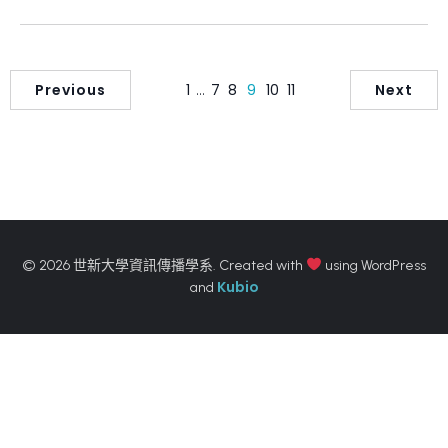
Previous
1
…
7
8
9
10
11
Next
© 2026 世新大學資訊傳播學系. Created with
using WordPress
Kubio
and