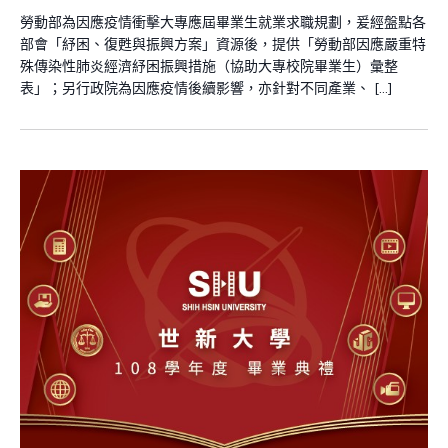
勞動部為因應疫情衝擊大專應屆畢業生就業求職規劃，爰經盤點各
部會「紓困、復甦與振興方案」資源後，提供「勞動部因應嚴重特
殊傳染性肺炎經濟紓困振興措施（協助大專校院畢業生）彙整
表」；另行政院為因應疫情後續影響，亦針對不同產業、 […]