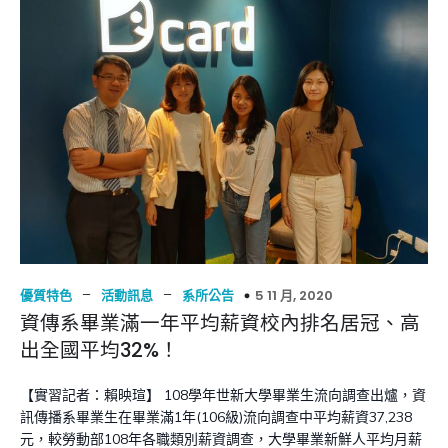
–
–
5 11 月, 2020
優質特色
活動訊息
系所公告
資傳系畢業滿一年平均薪資校內排名居冠、高
出全國平均32%！
【實習記者：賴映瑄】 108學年世新大學畢業生流向調查出爐，資
訊傳播系畢業生在畢業滿1年(106級)流向調查中平均薪資37,238
元，較勞動部108年各職類別薪資調查，大學畢業新鮮人平均月薪