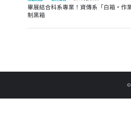
畢展結合科系專業！資傳系「白箱‧作
制黑箱
©