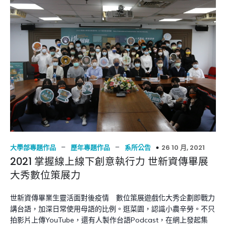
–
–
26 10 月, 2021
大學部專題作品
歷年專題作品
系所公告
2021 掌握線上線下創意執行力 世新資傳畢展
大秀數位策展力
世新資傳畢業生靈活面對後疫情 數位策展遊戲化大秀企劃即戰力
講台語，加深日常使用母語的比例。逛菜園，認識小農辛勞。不只
拍影片上傳YouTube，還有人製作台語Podcast，在網上發起集