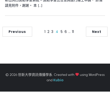
新山洞口獎助學金系統 – 獎助學金公告查詢進行線上申請， 詳情
請見附件，謝謝。 本 […]
Previous
1
2
3
4
5
6
…
11
Next
© 2026 世新大學資訊傳播學系. Created with
using WordPress
Kubio
and