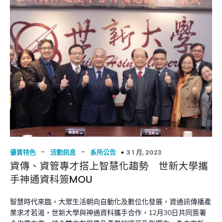
–
–
3 1 月, 2023
優質特色
活動訊息
系所公告
資傳、資管專才搭上智慧化趨勢 世新大學攜
手神通資科簽MOU
智慧時代來臨，大眾生活朝向自動化及數位化發展，資通訊傳播產
業求才若渴，世新大學與神通資科攜手合作，12月30日共同簽署