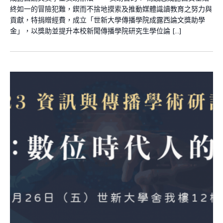
終如一的冒險犯難，鍥而不捨地摸索及推動媒體識讀教育之努力與
貢獻，特捐贈經費，成立「世新大學傳播學院成露西論文獎助學
金」，以獎助並提升本校新聞傳播學院研究生學位論 […]