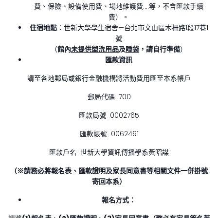
費、保險、設備使用費、場地維護費….等，不含匯款手續
費）。
住宿地點
：世新大學學生宿舍—台北市文山區木柵路1段17巷1
號
（
館內
未提供盥洗用品
及
睡袋
，請自行準備
）
匯款資訊
請至各地郵局或銀行金融機構將活動費用匯至本系帳戶
郵局代碼 700
匯款局號 0002765
匯款帳號 0062491
匯款戶名 世新大學資訊傳播學系黃昭謀
（※請務必將報名表、匯款證明及家長同意書等相關文件一併掛號
寄回本系）
報名方式：