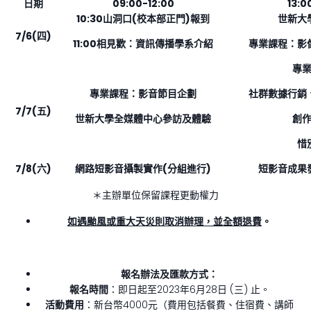
日期
09:00-12:00
13:0
10:30
山洞口(校本部正門)報到
世新大
7/6(
四)
11:00
相見歡：資訊傳播學系介紹
專業課程：影
專
專業課程：影音節目企劃
社群數據行銷
7/7(
五)
世新大學全媒體中心參訪及體驗
創
惜
7/8(
六)
網路短影音攝製實作(分組進行)
短影音成果
＊主辦單位保留課程更動權力
如遇颱風或重大天災則取消辦理，並全額退費
。
報名辦法及匯款方式：
報名時間
：即日起至2023年6月28日 (三) 止。
活動費用
：新台幣4000元（費用包括餐費、住宿費、講師