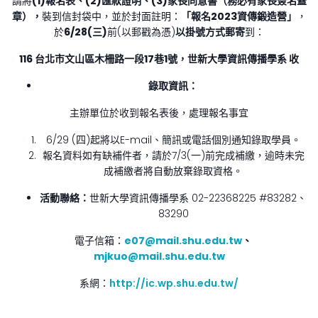
請將
(1)報名表、(2)匯款證明、(3)家長同意書（務必有家長簽名蓋
章），
裝到信封袋中，並於封面註明：
「報名2023資傳鍛造營」
，
於
6/28(三)
前(以郵戳為憑)
以掛號方式郵寄
到：
116
台北市文山區木柵路一段17巷1號，世新大學資訊傳播學系 收
錄取資訊：
主辦單位於收到報名表後，處理報名事宜
6/29 (四)起將以E-mail、簡訊或電話個別通知錄取學員。
報名資料如有缺補件者，請於7/3(一)前完成補繳，逾時未完
成補繳者將自動放棄錄取資格。
活動聯絡：
世新大學資訊傳播學系 02-22368225 #83282、
83290
電子信箱：
e07@mail.shu.edu.tw
、
mjkuo@mail.shu.edu.tw
系網：
http://ic.wp.shu.edu.tw/