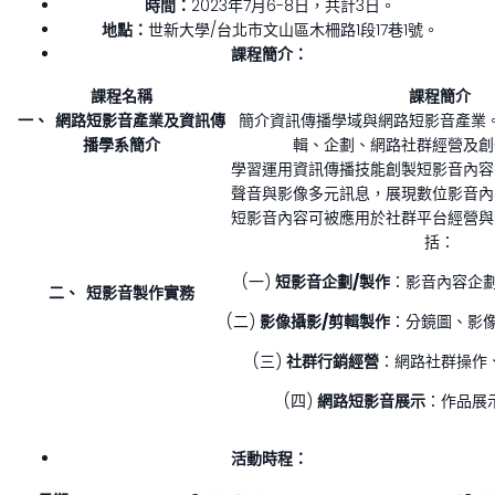
時間：
2023年7月6-8日，共計3日。
地點：
世新大學/台北市文山區木柵路1段17巷1號。
課程簡介：
課程名稱
課程簡介
一、
網路短影音產業及資訊傳
簡介資訊傳播學域與網路短影音產業
播學系簡介
輯、企劃、網路社群經營及創
學習運用資訊傳播技能創製短影音內容
聲音與影像多元訊息，展現數位影音內
短影音內容可被應用於社群平台經營與
括：
(一)
短影音企劃/製作
：影音內容企
二、
短影音製作實務
(二)
影像攝影/剪輯製作
：分鏡圖、影
(三)
社群行銷經營
：網路社群操作
(四)
網路短影音展示
：作品展
活動時程：