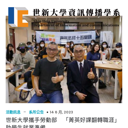
–
14 6 月, 2023
活動訊息
系所公告
世新大學攜手勞動部 「菁英好課翻轉職涯」
助學生就業準備