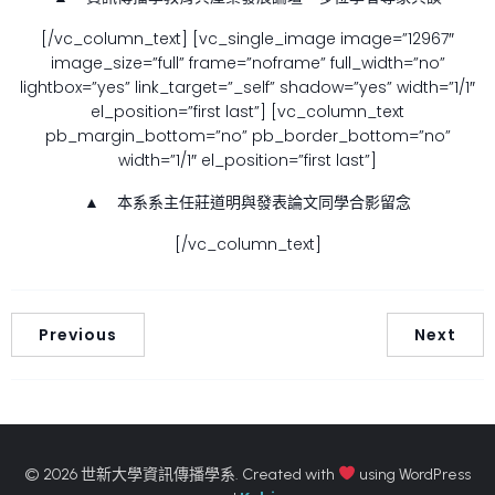
[/vc_column_text] [vc_single_image image=”12967″
image_size=”full” frame=”noframe” full_width=”no”
lightbox=”yes” link_target=”_self” shadow=”yes” width=”1/1″
el_position=”first last”] [vc_column_text
pb_margin_bottom=”no” pb_border_bottom=”no”
width=”1/1″ el_position=”first last”]
▲ 本系系主任莊道明與發表論文同學合影留念
[/vc_column_text]
Previous
Next
© 2026 世新大學資訊傳播學系. Created with
using WordPress