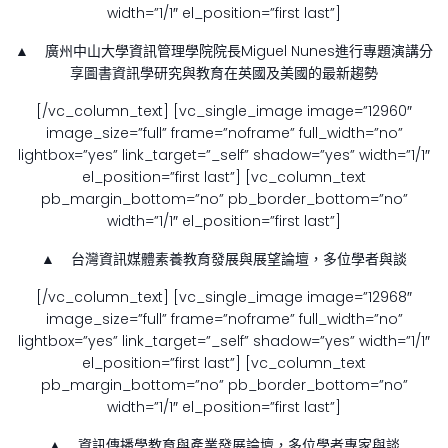
width=”1/1″ el_position=”first last”]
▲ 廣州中山大學資訊管理學院院長Miguel Nunes進行專題演講分
享圖書資訊學研究與教育在英國及美國的最新趨勢
[/vc_column_text] [vc_single_image image=”12960″
image_size=”full” frame=”noframe” full_width=”no”
lightbox=”yes” link_target=”_self” shadow=”yes” width=”1/1″
el_position=”first last”] [vc_column_text
pb_margin_bottom=”no” pb_border_bottom=”no”
width=”1/1″ el_position=”first last”]
▲ 台灣資訊媒體素養教育發展與展望論壇，多位學者與談
[/vc_column_text] [vc_single_image image=”12968″
image_size=”full” frame=”noframe” full_width=”no”
lightbox=”yes” link_target=”_self” shadow=”yes” width=”1/1″
el_position=”first last”] [vc_column_text
pb_margin_bottom=”no” pb_border_bottom=”no”
width=”1/1″ el_position=”first last”]
▲ 資訊傳播學教育與產業發展論壇，多位學者專家與談