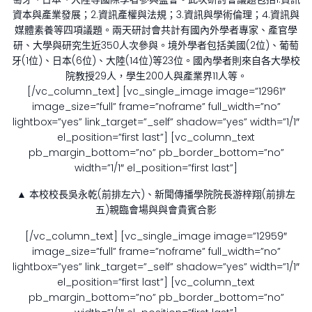
資本與產業發展；2.資訊產權與法規；3.資訊與學術倫理；4.資訊與
媒體素養等四項議題。兩天研討會共計有國內外學者專家、產官學
研、大學與研究生近350人次參與。境外學者包括美國(2位)、葡萄
牙(1位)、日本(6位)、大陸(14位)等23位。國內學者則來自各大學校
院教授29人，學生200人與產業界11人等。
[/vc_column_text] [vc_single_image image=”12961″
image_size=”full” frame=”noframe” full_width=”no”
lightbox=”yes” link_target=”_self” shadow=”yes” width=”1/1″
el_position=”first last”] [vc_column_text
pb_margin_bottom=”no” pb_border_bottom=”no”
width=”1/1″ el_position=”first last”]
▲ 本校校長吳永乾(前排左六)、新聞傳播學院院長游梓翔(前排左
五)親臨會場與與會貴賓合影
[/vc_column_text] [vc_single_image image=”12959″
image_size=”full” frame=”noframe” full_width=”no”
lightbox=”yes” link_target=”_self” shadow=”yes” width=”1/1″
el_position=”first last”] [vc_column_text
pb_margin_bottom=”no” pb_border_bottom=”no”