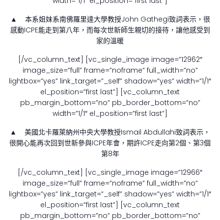
width=”1/1″ el_position=”first last”]
▲ 本系姐妹系南佛羅里達大學教授John Gathegi致詞表示，很
感動ICPE能走到第八年，而每次世新師生親切的接待，讓他感受到
家的溫暖
[/vc_column_text] [vc_single_image image=”12962″
image_size=”full” frame=”noframe” full_width=”no”
lightbox=”yes” link_target=”_self” shadow=”yes” width=”1/1″
el_position=”first last”] [vc_column_text
pb_margin_bottom=”no” pb_border_bottom=”no”
width=”1/1″ el_position=”first last”]
▲ 美國北卡羅萊納州中央大學教授Ismail Abdullahi致詞表示，
很開心能再次回到世新參與ICPE年會，期許ICPE走向第2個、第3個
第8年
[/vc_column_text] [vc_single_image image=”12966″
image_size=”full” frame=”noframe” full_width=”no”
lightbox=”yes” link_target=”_self” shadow=”yes” width=”1/1″
el_position=”first last”] [vc_column_text
pb_margin_bottom=”no” pb_border_bottom=”no”