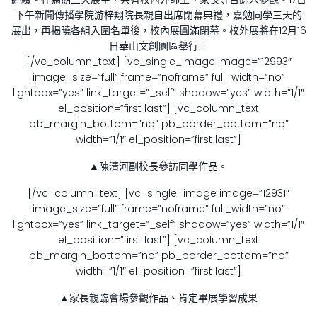
下午新聞傳播學院游梓翔院長親自出席閉幕典禮，嘉勉同學三天的
展出，再揭曉各組入圍名單後，校內展圓滿閉幕。校外展將在12月16
日華山文創園區舉行。
[/vc_column_text] [vc_single_image image=”12993″
image_size=”full” frame=”noframe” full_width=”no”
lightbox=”yes” link_target=”_self” shadow=”yes” width=”1/1″
el_position=”first last”] [vc_column_text
pb_margin_bottom=”no” pb_border_bottom=”no”
width=”1/1″ el_position=”first last”]
▲陳清河副校長參訪同學作品。
[/vc_column_text] [vc_single_image image=”12931″
image_size=”full” frame=”noframe” full_width=”no”
lightbox=”yes” link_target=”_self” shadow=”yes” width=”1/1″
el_position=”first last”] [vc_column_text
pb_margin_bottom=”no” pb_border_bottom=”no”
width=”1/1″ el_position=”first last”]
▲家長親臨會場參觀作品、肯定畢展學習成果