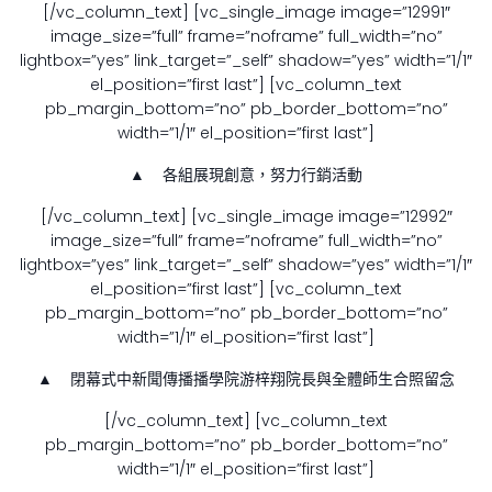
[/vc_column_text] [vc_single_image image=”12991″
image_size=”full” frame=”noframe” full_width=”no”
lightbox=”yes” link_target=”_self” shadow=”yes” width=”1/1″
el_position=”first last”] [vc_column_text
pb_margin_bottom=”no” pb_border_bottom=”no”
width=”1/1″ el_position=”first last”]
▲ 各組展現創意，努力行銷活動
[/vc_column_text] [vc_single_image image=”12992″
image_size=”full” frame=”noframe” full_width=”no”
lightbox=”yes” link_target=”_self” shadow=”yes” width=”1/1″
el_position=”first last”] [vc_column_text
pb_margin_bottom=”no” pb_border_bottom=”no”
width=”1/1″ el_position=”first last”]
▲ 閉幕式中新聞傳播播學院游梓翔院長與全體師生合照留念
[/vc_column_text] [vc_column_text
pb_margin_bottom=”no” pb_border_bottom=”no”
width=”1/1″ el_position=”first last”]