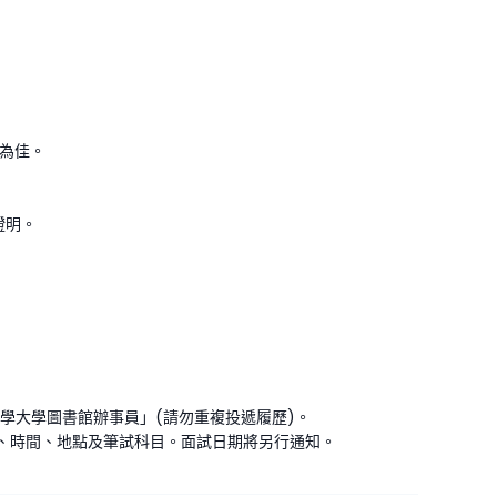
為佳。
證明。
學大學圖書館辦事員」(請勿重複投遞履歷)。
日期、時間、地點及筆試科目。面試日期將另行通知。