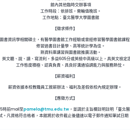
館內其他臨時交辦事項
工作時段：依排班，需輪值晚班。
工作地點：臺北醫學大學圖書館
【徵求條件】
圖書資訊學相關碩士，有醫學圖書館工作經驗或曾經修習醫學圖書館課程
修習過書目計量學、高等統計學為佳。
熟資料庫講習與圖書館推廣活動。
英文聽、說、讀、寫流利，多益605分或英檢中高級以上，具英文檢定
工作態度積極、認真負責、具良好溝通協調能力與服務熱忱。
【薪資福利】
薪資依據本校教職員工敘薪辦法、福利及差假依校內規定辦理。
【應徵方式】
5時前mail至
pamela@tmu.edu.tw
，並請於主旨欄註明註明「臺北醫
(3)面試。凡資格符合格者，本館將於收件截止後儘速以電子郵件通知筆試