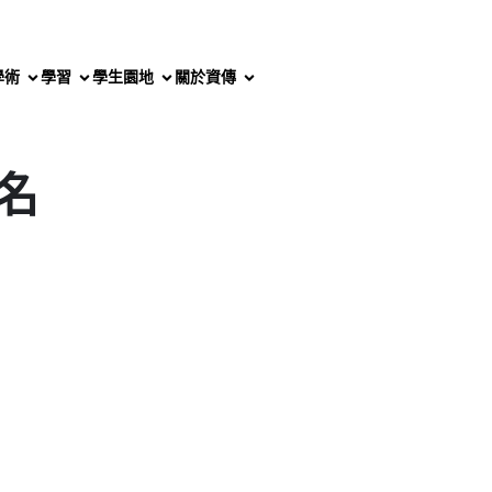
學術
學習
學生園地
關於資傳
名