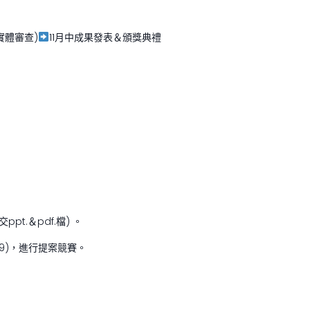
報實體審查)
11月中成果發表＆頒獎典禮
t.＆pdf.檔) 。
:9)，進行提案競賽。