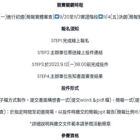
競賽關鍵時程
19(一)進行初選(簡報實體審查)
9/20至11/3實證階段
11/4(五)決選(簡
報名須知
STEP1.完成線上報名
STEP2.主辦單位寄送線上投件連結
STEP3.於2022.9.12(一)18:00前完成投件
STEP4.主辦單位告知書面審查結果
投件形式
檔方式製作，提交書面構想書一式(提交word.＆pdf.檔)、簡報一式(提交pp
查)：於指定時間至初選現場，以投件時繳交的簡報ppt.報告(簡報比例16
*詳細說明與繳交文件範本請參閱活動簡章
參賽資格