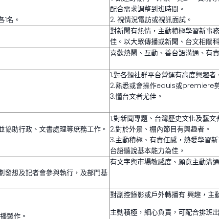
配合需求調整到班時間。
各1名。
2. 視情況電訪或視訊面試。
對新聞有熱情，主動積極學習新事
佳。以大眾傳播或新聞、台文相關
喜歡熱鬧、互動、善台語溝通、有
1.對各類社群平台營運有高度興趣者
2.熟悉或會操作eduis或premier
3.懂台文者尤佳。
1.對新聞專題、台灣歷史文化及藝
並協助行政、文書處理等庶務工作。
2.對於外景、棚內節目有興趣者。
3.主動積極、有責任感，熱愛學習
台語聽說基本能力為佳。
有文字與市場敏感度、願意主動溝
劃發想及記者會參與執行，及部門基
對副控錄影或戶外轉播有 興趣，主
主動積極，細心負責，可配合排班
轉播製作。