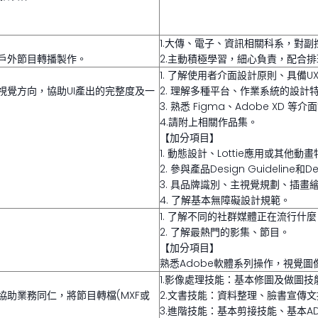
1.大傳、電子、資訊相關科系，對
戶外節目轉播製作。
2.主動積極學習，細心負責，配合
1. 了解使用者介面設計原則、具備U
覺方向，協助UI產出的完整度及一
2. 理解多種平台、作業系統的設計
3. 熟悉 Figma、Adobe XD 等
4.請附上相關作品集。
【加分項目】
1. 動態設計、Lottie應用或其他動
2. 參與產品Design Guideline和
3. 具品牌識別、主視覺規劃、插畫
4. 了解基本無障礙設計規範。
1. 了解不同的社群媒體正在流行什麼
2. 了解最熱門的影集、節目。
【加分項目】
熟悉Adobe軟體系列操作，視覺
1.影像處理技能：基本修圖及做圖技
協助業務同仁，將節目轉檔(MXF或
2.文書技能：資料整理、臉書宣傳
3.進階技能：基本剪接技能、基本ADOB