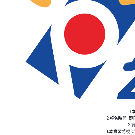
1
2.報名時間: 
3.
4.本實習將視