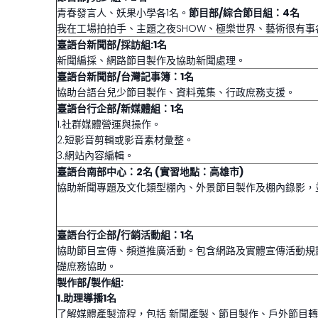
青春發言人、妖果小學各1名。
節目部/綜合節目組：4名
我在工場拍拍手、主題之夜SHOW、極樂世界、藝術很有事
臺語台新聞部/採訪組:1名
新聞編採、網路節目製作及協助新聞處理。
臺語台新聞部/台灣記事簿：1名
協助台語台兒少節目製作、資料蒐集、行政庶務支援。
臺語台行企部/新媒體組：1名
1.社群媒體營運與操作。
2.短影音剪輯或影音素材彙整。
3.網站內容編輯。
臺語台南部中心：2名 (實習地點：高雄市)
協助新聞專題及文化類型棚內、外景節目製作及棚內錄影，
臺語台行企部/行銷活動組：1名
協助節目宣傳、頻道推廣活動。包含網路及實體宣傳活動規
礎庶務協助。
製作部/製作組:
1.助理導播1名
了解媒體產製流程，包括 新聞產製、節目製作、戶外節目