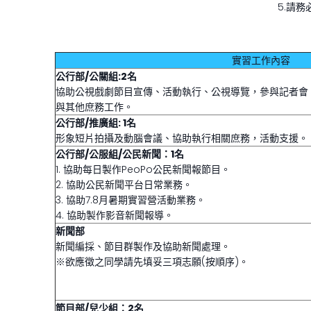
5.請
實習工作內容
公行部/公關組:2名
協助公視戲劇節目宣傳、活動執行、公視導覽，參與記者會
與其他庶務工作。
公行部/推廣組: 1名
形象短片拍攝及動腦會議、協助執行相關庶務，活動支援。
公行部/公服組/公民新聞：1名
1. 協助每日製作PeoPo公民新聞報節目。
2. 協助公民新聞平台日常業務。
3. 協助7.8月暑期實習營活動業務。
4. 協助製作影音新聞報導。
新聞部
新聞編採、節目群製作及協助新聞處理。
※欲應徵之同學請先填妥三項志願(按順序)。
節目部/兒少組：2名