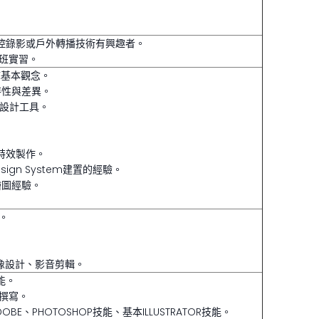
副控錄影或戶外轉播技術有興趣者。
排班實習。
X基本觀念。
特性與差異。
介面設計工具。
畫特效製作。
Design System建置的經驗。
繪圖經驗。
。
圖像設計、影音剪輯。
能。
文撰寫。
E、PHOTOSHOP技能、基本ILLUSTRATOR技能。