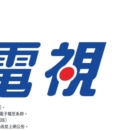
)。
薦函電子檔至系辦。
到班)
發函並上網公告。