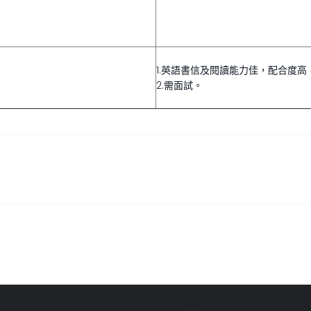
1.英語書信及閱讀能力佳，配合度
2.需面試。