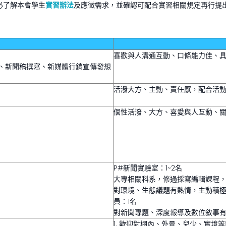
務必了解本會學生
實習辦法
及應徵需求，並確認可配合實習相關規定再行提
喜歡與人溝通互動、口條能力佳、
、新聞稿撰寫、新媒體行銷宣傳發想
活潑大方、主動、責任感，配合活
個性活潑、大方、喜愛與人互動、
P#新聞實驗室：1~2名
大專相關科系，修過採寫編輯課程，
對環境、生態議題有熱情，主動積
員：1名
對新聞專題、深度報導及數位敘事
1. 歡迎對棚內、外景、兒少、實