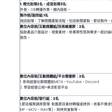
1. 燈光助理2名、成音助理3名:
外景、OB轉播作業，棚內錄影。
製作部/副控組:1名
視訊助理：了解媒體產製流程，包括新聞產製、節目製作、
數位內容部/互動媒體組/技術維運群：2名
協助產品介面設計、視覺素材，依專案性質與需求一起討論視
致性。
數位內容部/互動媒體組/平台營運群：2名
1. 參與經營社群媒體如META、YouTube、Discord
2. 學習經營公視+串流影音平台
數位內容部/發行組：2名
1.節目檔案調用管理: 新舊節目素材轉檔或拷貝，依客戶需求
MP、MOV、WAV等)、與拷貝後製等。