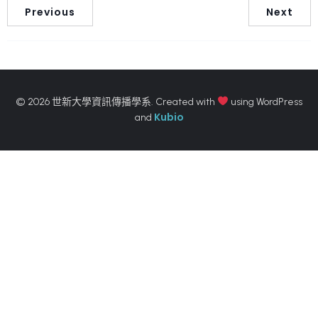
Previous
Next
© 2026 世新大學資訊傳播學系. Created with
using WordPress
Kubio
and