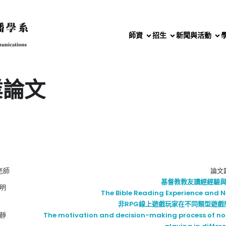
師資
招生
新聞與活動
業論文
老師
論文
基督教教友讀經經驗
明
The Bible Reading Experience and Ne
非RPG線上遊戲玩家在不同類型遊
靜
The motivation and decision-making process of no