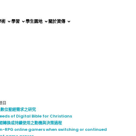
學術
學習
學生園地
關於資傳
題目
與數位聖經需求之研究
eds of Digital Bible for Christians
戲間轉換或持續使用之動機與決策過程
n-RPG online gamers when switching or continued