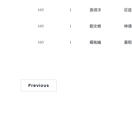
103
1
黃靖洋
莊道
103
1
劉文楨
林頌
103
1
楊祐綸
黃昭
Previous