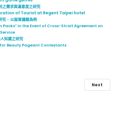
rent game genres
訊之需求與滿意度之研究
cation of Tourist at Regent Taipei hotel
究 ─ 以服貿議題為例
on Packs” in the Event of Cross-Strait Agreement on
 Service
個人知識之研究
 for Beauty Pageant Contestants
Next