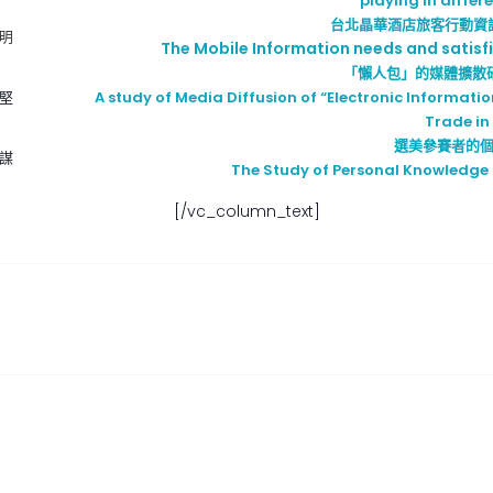
playing in diffe
台北晶華酒店旅客行動資
明
The Mobile Information needs and satisfi
「懶人包」的媒體擴散研
堅
A study of Media Diffusion of “Electronic Informati
Trade in
選美參賽者的
謀
The Study of Personal Knowledge
[/vc_column_text]