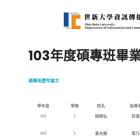
103年度碩專班畢
碩專班歷年論文
學年度
學期
姓名
指導
103
1
錢樹弘
莊道
103
1
姜兆徽
葉乃