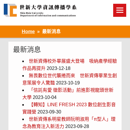
Skip
to
content
Home
最新消息
最新消息
世新資傳校外畢展盛大登場 吸納產學經驗
作品再提升
2023-12-18
無畏數位世代襲捲而來 世新資傳畢業生創
意策展令人驚豔
2023-10-19
「信託有愛 徵影活動」前進影視龍頭世新
大學
2023-10-04
【轉知】LINE FRESH 2023 數位創生影音
實踐營
2023-09-30
世新資傳系明星教師阮明淑用「π型人」理
念為教育注入新活力
2023-09-28