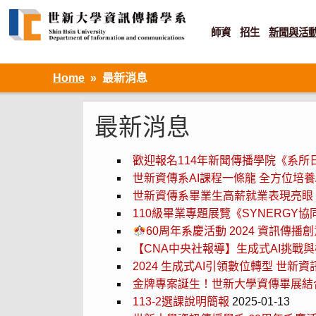
Skip
to
content
師資
招生
新聞與活
資訊設計 ‧ 知識加值 ‧ 網路傳播
Home
最新消息
最新消息
歡迎報名114年新聞傳播學院《系所日
世新資傳系AI課程一條龍 全方位培養
世新資傳系畢業生高薪就業表現亮眼
110級畢業專題展覽《SYNERGY
60周年系慶活動 2024 資訊傳
【CNA中央社報導】生成式AI挑戰
2024 生成式AI引領數位轉型 世
金牌專案誕生！世新大學資傳畢展結
113-2選課說明簡報
2025-01-13