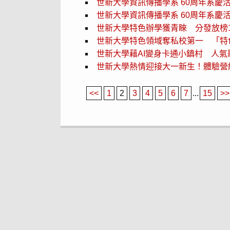
世新大學資訊傳播學系 60周年系慶活
世新大學資訊傳播學系 60周年系慶
世新大學特色辦學獲青睞 分發放榜1
世新大學特色領域奪私校第一 「特
世新大學藉AI變身卡通小鎮村 人
世新大學熱情迎接大一新生！體驗營
<<
1
2
3
4
5
6
7
...
15
>>