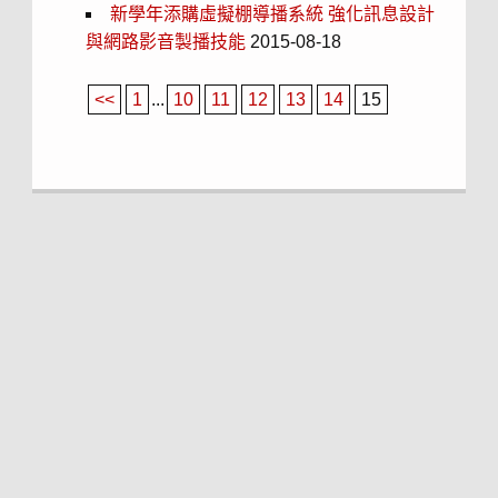
新學年添購虛擬棚導播系統 強化訊息設計
與網路影音製播技能
2015-08-18
<<
1
...
10
11
12
13
14
15