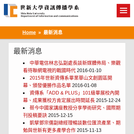
Skip
to
content
Home
最新消息
最新消息
中華電信林志弘副處長談新媒體佈局、樂觀
看待聯網電視的戰國時代
2016-01-10
2015年世新資傳系畢業華山文創園區開
幕、頒發優勝作品名單
2016-01-08
資傳系「ADD & PLUS」101級畢展校內開
幕、成果獲校方肯定展出時間延長
2015-12-24
蔡今中國家講座教授分享學術研究、國際期
刊投稿要訣
2015-12-15
凱擘鄧宗儒副總經理暢談數位匯流產業、期
勉與世新有更多產學合作
2015-11-13