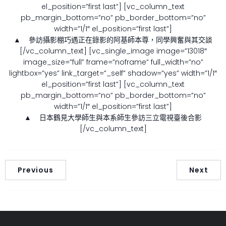
el_position=”first last”] [vc_column_text
pb_margin_bottom=”no” pb_border_bottom=”no”
width=”1/1″ el_position=”first last”]
▲ 參訪攝影棚巧遇正在錄影的阿基師本尊，同學興奮與其交談
[/vc_column_text] [vc_single_image image=”13018″
image_size=”full” frame=”noframe” full_width=”no”
lightbox=”yes” link_target=”_self” shadow=”yes” width=”1/1″
el_position=”first last”] [vc_column_text
pb_margin_bottom=”no” pb_border_bottom=”no”
width=”1/1″ el_position=”first last”]
▲ 日本鶴見大學師生與本系師生參訪三立電視臺後合影
[/vc_column_text]
Previous
Next