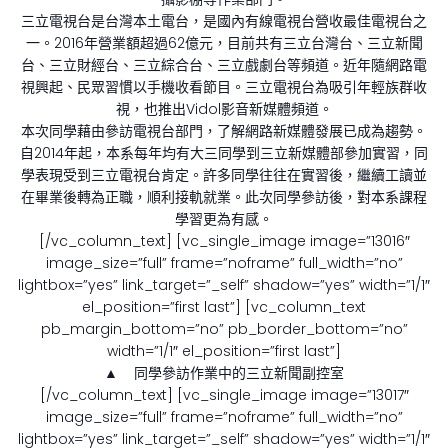
三立電視台是台灣本土電台，是國內有線電視台營收最佳電視台之
一。2016年營業額超過62億元，目前共有三立台灣台、三立新聞
台、三立財經台、三立綜合台、三立戲劇台等頻道。近年隨網路電
視興起、民眾習慣以手機收看節目。三立電視台為吸引年輕族群收
視，也推出Vidol影音新媒體頻道。
本次同學藉由參訪電視台部門，了解網路新媒體發展已成為趨勢。
自2014年起，本系每年均有大三同學到三立新媒體部參加實習，同
學表現受到三立電視台肯定。許多同學往往在實習後，繼續工讀並
在畢業後轉為正職，順利接軌就業。此次同學參訪後，對本系課程
學習更為有感。
[/vc_column_text] [vc_single_image image=”13016″
image_size=”full” frame=”noframe” full_width=”no”
lightbox=”yes” link_target=”_self” shadow=”yes” width=”1/1″
el_position=”first last”] [vc_column_text
pb_margin_bottom=”no” pb_border_bottom=”no”
width=”1/1″ el_position=”first last”]
▲ 同學參訪作業中的三立新聞副控室
[/vc_column_text] [vc_single_image image=”13017″
image_size=”full” frame=”noframe” full_width=”no”
lightbox=”yes” link_target=”_self” shadow=”yes” width=”1/1″