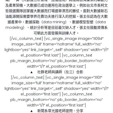
及產業契機。大數據已成功運用在政治選舉上，例如台北市長柯文
哲競選團隊因掌握大數據而打場選舉漂亮的勝仗。面對大數據新石
油能源開採需要學界花費功夫進行深入的挖掘。張主任認為在大數
據產業中，數據探勘（data mining）、數據模型型塑（data
modeling）、統計分析等是目前最欠缺人才，張主任鼓勵資傳系
可朝此方面發展與訓練人才。
[/vc_column_text] [vc_single_image image=”11094″
image_size=”full” frame=”noframe” full_width=”no”
lightbox=”yes” link_target=”_self” shadow=”yes” width=”1/1″
el_position=”first last”] [vc_column_text
pb_margin_bottom=”no” pb_border_bottom=”no”
width=”1/1″ el_position=”first last”]
▲ 社群老師與講師（左三）合影
[/vc_column_text] [vc_single_image image=”11101″
image_size=”full” frame=”noframe” full_width=”no”
lightbox=”yes” link_target=”_self” shadow=”yes” width=”1/1″
el_position=”first last”] [vc_column_text
pb_margin_bottom=”no” pb_border_bottom=”no”
width=”1/1″ el_position=”first last”]
▲ 新聞系章光國老師提問、分享