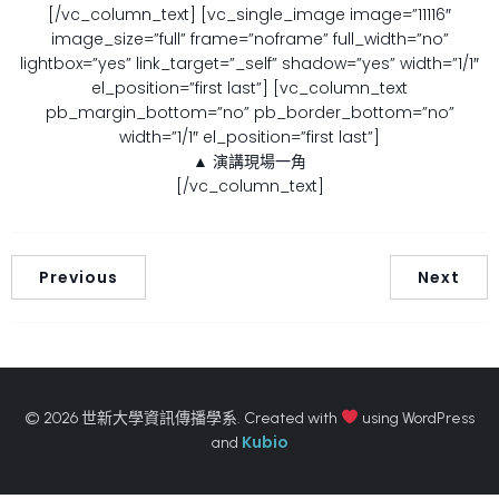
[/vc_column_text] [vc_single_image image=”11116″
image_size=”full” frame=”noframe” full_width=”no”
lightbox=”yes” link_target=”_self” shadow=”yes” width=”1/1″
el_position=”first last”] [vc_column_text
pb_margin_bottom=”no” pb_border_bottom=”no”
width=”1/1″ el_position=”first last”]
▲ 演講現場一角
[/vc_column_text]
Previous
Next
© 2026 世新大學資訊傳播學系. Created with
using WordPress
Kubio
and