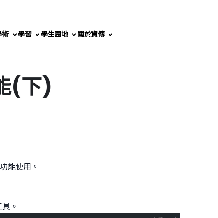
學術
學習
學生園地
關於資傳
(下)
功能使用。
工具。