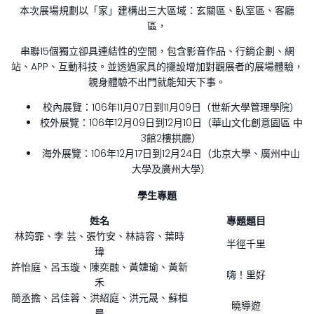
本次展場規劃以「家」建構出三大區域：玄關區、臥室區、客廳
區，
串聯15個獨立卻具連結性的空間，包含影音作品、行銷企劃、網
站、APP、互動科技。並透過家具的擺設增加對觀展者的展場體驗，
親身體驗不出門就能知天下事。
校內展覽：106年11月07日到11月09日（世新大學管理學院）
校外展覽：106年12月09日到12月10日（華山文化創意園區 中
3館2樓拱廳）
海外展覽：106年12月17日到12月24日（北京大學、廣州中山
大學及廣州大學）
學生專題
姓名
專題題目
林筠霏、李 芸、張竹安、林詩容、葉時
半徑千里
瑋
許怡庭、呂玉璇、陳奕融、黃婕瑜、黃新
嗨！里好
禾
簡丞擔、呂佳蓉、洪紹庭、洪元晟、蘇桓
曉導遊
晨