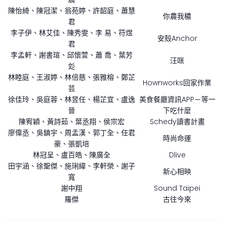
陳怡綺、陳冠潔、翁苑婷、許韶庭、蕭慧
你農我穠
君
李子伊、林艾佳、陳秀雯、李 易、符煜
安殼Anchor
君
李孟軒、謝書瑄、邱懷萱、蕭 喬、葉芳
汪咪
彣
林睦庭、王淑婷、林倍慈、張雅榕、鄭芷
Hownworks回家作業
芸
徐佳玲、吳庭蓉、林昱任、楊芷宜、盧逸
美食餐廳資訊APP－等一
晉
下吃什麼
陳宥穎、黃詩茹、葉丞翔、侯宗宏
Schedy讀書計畫
廖偉丞、吳鎮宇、周孟漢、郭丁全、任君
時尚命運
豪、張凱培
林冠呈、盧百皓、陳廣全
Dlive
田宇涵、徐聖傑、施琍緯、李軒榮、謝子
新心相映
寬
謝中翔
Sound Taipei
羅傑
古往今來