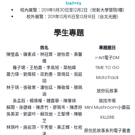
fref=ts
校內展覽：2011年11月30日至12月2日（世新大學管院1樓）
校外展覽：2011年12月16日至12月18日（台北光圈）
學生專題
姓名
專題題目
陳瑩晶、鍊素貞、林冠菁、謝怡君、黃馨
i-Art電子DM
儀
羅子珺、王柏嘉、李易旭、葉柏緯
TIME TO GO
蕭力瑋、劉偉樑、梁鈞惠、葉倚廷、翁庭
MotoTrack
翊
林于琪、張敬業、潘怡廷、陳敬偉、簡珮
放你玩故事
涵
吳孟鈺、楊偉權、鍾震華、陳肇祺
挑找市場
蘇聞、孫健峰、陳彥竹、廖珮岑、陳彥妤
Mini Mushroom小蘑菇
吳美潔、劉姿吟、蘇玟迪、王聖博、陳敏
KILLERB
芝
林琪吟、施岩頂、干秀雯、黃正輝、杜宛
原住民故事系列電子叢書
凌