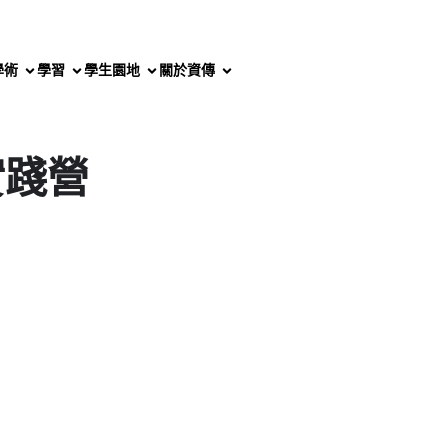
學術
學習
學生園地
關於資傳
實踐營