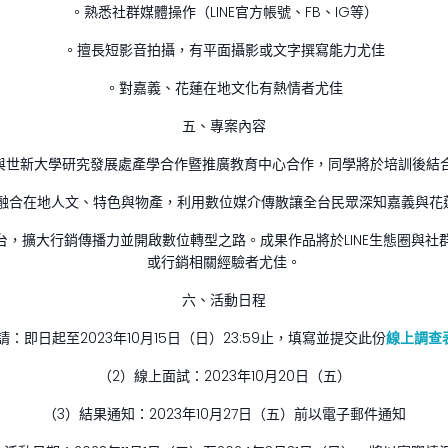
。熟悉社群媒體操作（LINE官方帳號、FB、IG等）
。擅長短影音拍攝，有平面攝影或文字撰寫能力尤佳
。對嘉義、花蓮在地文化有熱情者尤佳
五、專案內容
劃，與世新大學研究發展處產學合作暨推廣教育中心合作，同學將於培訓後結
）融合在地人文、特色與物產，利用數位媒介傳散讓全台民眾深知嘉義與花
台，擴大行銷傳播力並開啟數位轉型之路。成果作品將於LINE生態圈與社
或行銷相關經驗者尤佳。
六、活動日程
請：即日起至2023年10月15日（日）23:59止，填寫並提交此份
線上調查
（2）線上面試：2023年10月20日（五）
（3）結果通知：2023年10月27日（五）前以電子郵件通知