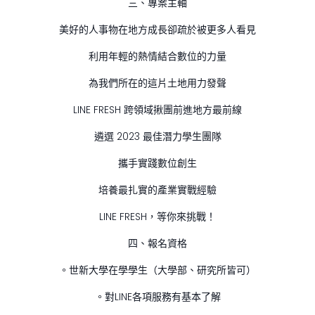
三、專案主軸
美好的人事物在地方成長卻疏於被更多人看見
利用年輕的熱情結合數位的力量
為我們所在的這片土地用力發聲
LINE FRESH 跨領域揪團前進地方最前線
遴選 2023 最佳潛力學生團隊
攜手實踐數位創生
培養最扎實的產業實戰經驗
LINE FRESH，等你來挑戰！
四、報名資格
。世新大學在學學生（大學部、研究所皆可）
。對LINE各項服務有基本了解