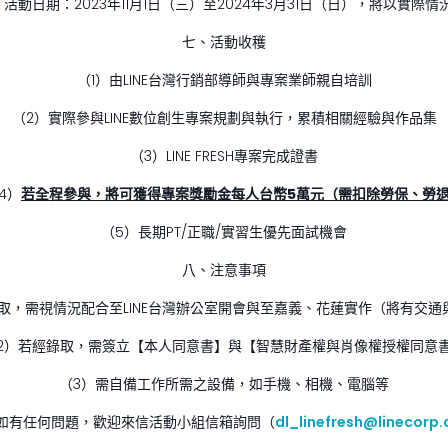
）活動日期：2023年11月1日（三）至2024年3月31日（日），將以實際情
七、活動收穫
（1）由LINE台灣行銷部導師與專案業師親自培訓
（2）實際參與LINE數位創生專案規劃與執行，累積相關經驗與作品集
（3）LINE FRESH專案完成證書
4）
若全程參與，將可獲得專案獎勵金每人台幣5萬元（需扣除勞保、勞
（5）長期PT/正職/實習生優先面試機會
八、注意事項
錄取，需視情況配合至LINE台灣辦公室開會與至嘉義、花蓮實作（將有交通
2）若經錄取，需簽立【本人同意書】與【智慧財產權與肖像權授權同意
（3）需自備工作所需之設備，如手機、相機、電腦等
如有任何問題，歡迎來信活動小組信箱詢問（
dl_linefresh@linecorp