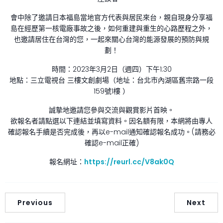
會中除了邀請日本福島當地官方代表與居民來台，親自現身分享福
島在經歷第一核電廠事故之後，如何重建與重生的心路歷程之外，
也邀請居住在台灣的您，一起來關心台灣的能源發展的預防與規
劃！
時間：2023年3月2日（週四）下午1:30
地點：三立電視台 三樓文創劇場（地址：台北市內湖區舊宗路一段
159號1樓 ）
誠摯地邀請您參與交流與觀賞影片首映。
欲報名者請點選以下連結並填寫資料。因名額有限，本網將由專人
確認報名手續是否完成後，再以e-mail通知確認報名成功。(請務必
確認e-mail正確)
報名網址：
https://reurl.cc/V8ak0Q
Previous
Next