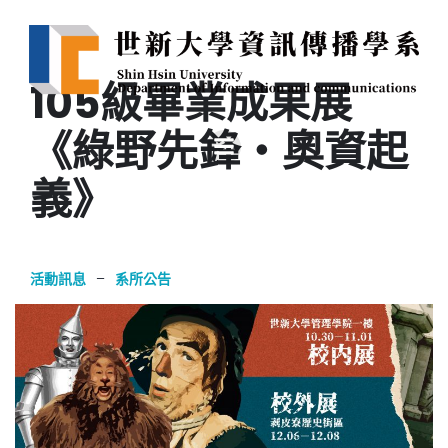
105級畢業成果展
《綠野先鋒・奧資起
義》
活動訊息
–
系所公告