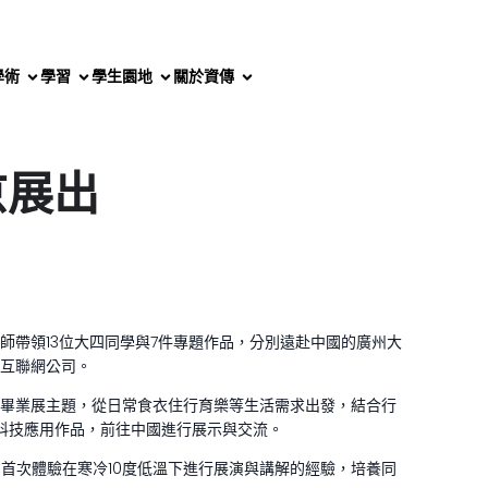
學術
學習
學生園地
關於資傳
京展出
老師帶領13位大四同學與7件專題作品，分別遠赴中國的廣州大
互聯網公司。
畢業展主題，從日常食衣住行育樂等生活需求出發，結合行
體科技應用作品，前往中國進行展示與交流。
首次體驗在寒冷10度低溫下進行展演與講解的經驗，培養同