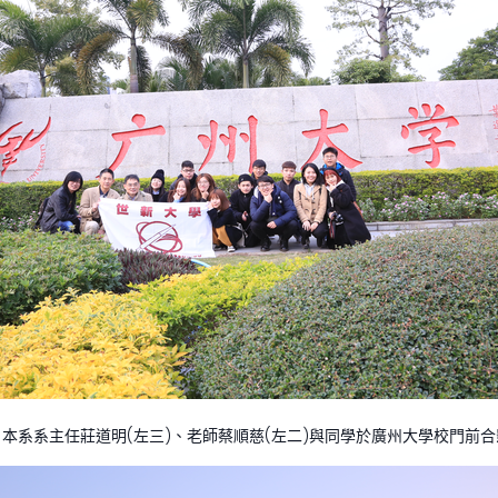
▲本系系主任莊道明(左三)、老師蔡順慈(左二)與同學於廣州大學校門前合