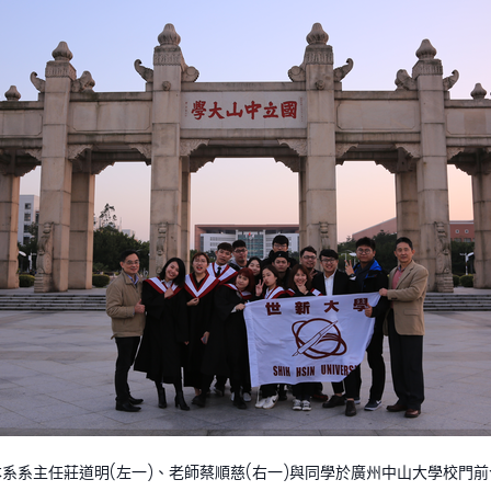
本系系主任莊道明(左一)、老師蔡順慈(右一)與同學於廣州中山大學校門前