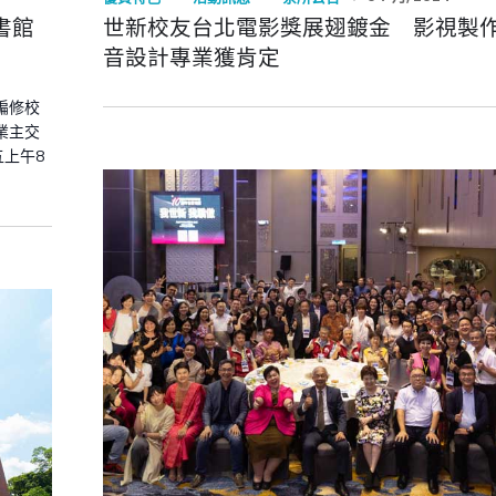
書館
世新校友台北電影獎展翅鍍金 影視製
音設計專業獲肯定
編修校
業主交
五上午8