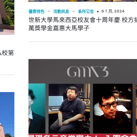
–
–
9 7 月, 2024
優質特色
活動訊息
系所公告
世新大學馬來西亞校友會十周年慶 校方
萬獎學金嘉惠大馬學子
私校第