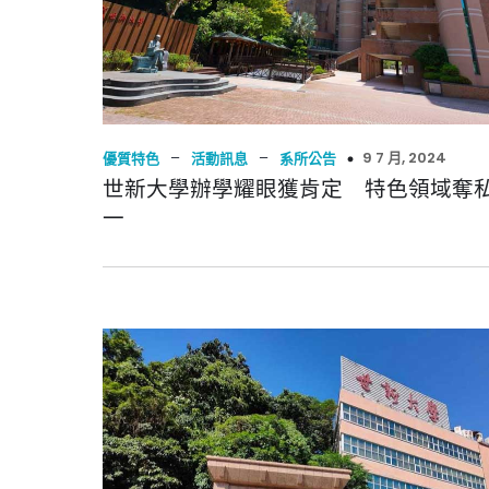
–
–
9 7 月, 2024
優質特色
活動訊息
系所公告
世新大學辦學耀眼獲肯定 特色領域奪
一