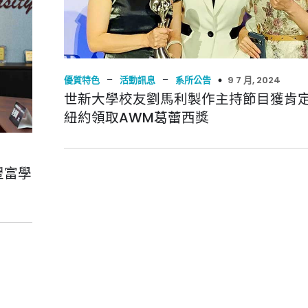
–
–
9 7 月, 2024
優質特色
活動訊息
系所公告
世新大學校友劉馬利製作主持節目獲肯
紐約領取AWM葛蕾西獎
豐富學