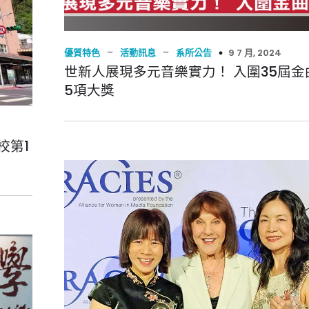
–
–
9 7 月, 2024
優質特色
活動訊息
系所公告
世新人展現多元音樂實力！ 入圍35屆金
5項大獎
校第1