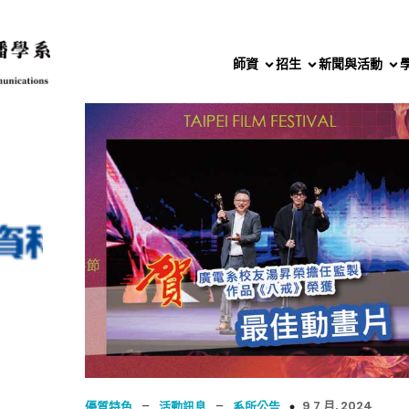
師資
招生
新聞與活動
–
–
9 7 月, 2024
優質特色
活動訊息
系所公告