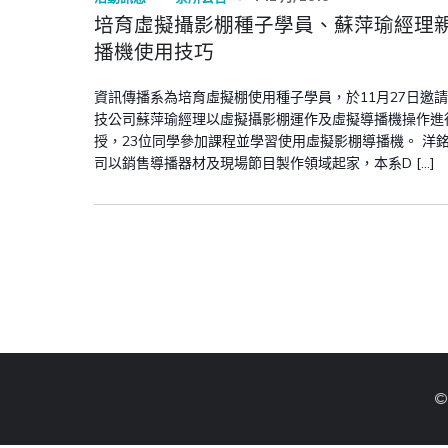
培育虛擬攝影棚種子學員、蘇萍瑜經理
播機使用技巧
資訊傳播系為培育虛擬棚使用種子學員，於11月27日邀
技公司蘇萍瑜經理以虛擬攝影棚運作及虛擬導播機操作進
授，23位同學參加課程並學習使用虛擬影棚導播機。 洋
司以銷售導播器材及現場節目製作領域起家，本系D […]
©