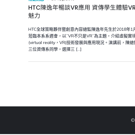
HTC陳逸年暢談VR應用 資傳學生體驗V
魅力
HTC全球策略夥伴暨創意內容總監陳逸年先生於2018年1
蒞臨本系系週會，以”VR不只是VR”為主題，介紹虛擬實
(virtual reality，VR)技術發展與應用現況。演講前，陳
三位資傳系同學，選擇三 […]
©