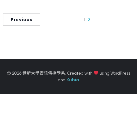
Previous
1
2
© 2026 世新大學資訊傳播學系. Created with
using WordPress
Kubio
and