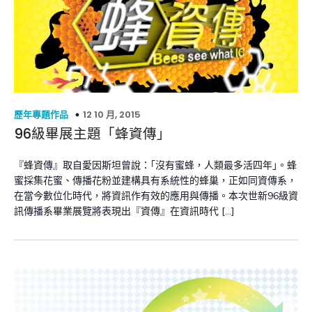
12 10 月, 2015
歷年專題作品
96級畢展主題「蜂資傳」
『蜂資傳』取自愛因斯坦曾說：｢沒有蜜蜂，人類最多活四年｣。蜂
蜜採集花蜜、傳播花粉並建構具有系統性的蜂巢，正如同資傳系，
在當今數位化時代，將資訊作有效的應用與傳播。本次世新96級資
訊傳播系畢業展覽將表現出『資傳』在資訊時代 […]