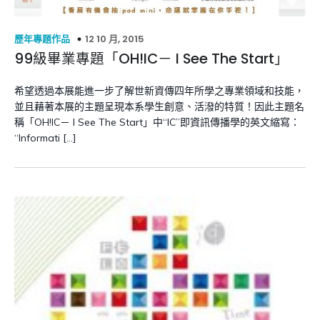
12 10 月, 2015
歷年專題作品
99級畢業專題「OH!IC－ I See The Start」
希望透過本展能進一步了解世新資傳四年所學之專業領域和技能，
並且藉著本展的主題呈現本系學生創意、活潑的特質！因此主題名
稱「OH!IC－ I See The Start」中“IC”即資訊傳播學的英文縮寫：
“Informati […]