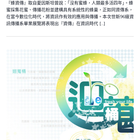
『蜂資傳』取自愛因斯坦曾說：｢沒有蜜蜂，人類最多活四年｣。蜂
蜜採集花蜜、傳播花粉並建構具有系統性的蜂巢，正如同資傳系，
在當今數位化時代，將資訊作有效的應用與傳播。本次世新96級資
訊傳播系畢業展覽將表現出『資傳』在資訊時代 […]