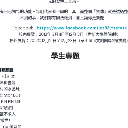
元的資傳工具箱。
有自己獨特的功能。每組代表著不同的工具，而整個『資傳』就是透過整
不到的事，我們都有辦法做到，並且讓你更驚艷！
Facebook：
https://www.facebook.com/ics98?fref=ts
校內展覽：2012年12月11日至12月13日（世新大學管院1樓）
校外展覽：2012年12月21日至12月23日（華山1914文創園區2樓拱廳
學生專題
專題題目
-7比計本
SB租書網
村的水晶球
 Star Bus
IN PIN GIFT
探西門
籤不求人
知世+
 Time 偷時間