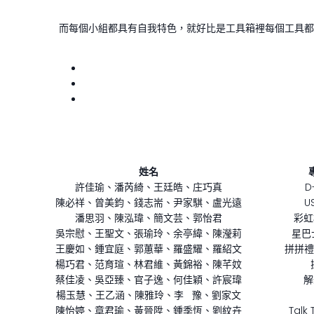
而每個小組都具有自我特色，就好比是工具箱裡每個工具都
姓名
許佳瑜、潘芮綺、王廷皓、庄巧真
D
陳必祥、曾美鈞、錢志耑、尹家騏、盧光遠
U
潘思羽、陳泓瑋、簡文芸、郭怡君
彩虹
吳宗慰、王聖文、張瑜玲、余亭緯、陳瀅莉
星巴士
王慶如、鍾宜庭、郭蕙華、羅盛耀、羅紹文
拼拼禮 P
楊巧君、范育瑄、林君維、黃錦裕、陳芊妏
蔡佳凌、吳亞臻、官子逸、何佳穎、許宸瑋
解
楊玉慧、王乙涵、陳雅玲、李 豫、劉家文
陳怡婷、章君瑜、黃晉陞、鍾季恆、劉紋卉
Talk