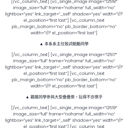
[/vc_column_text] [vc_single_image image=”12518″
image_size=”full” frame=”noframe” full_width=”no”
lightbox=”yes” link_target=”_self” shadow=”yes” width=”1/1″
el_position=”first last”] [vc_column_text
pb_margin_bottom=”no” pb_border_bottom=”no”
width=”1/1″ el_position=”first last”]
▲ 本系系主任致詞勉勵同學
[/vc_column_text] [vc_single_image image=”12517″
image_size=”full” frame=”noframe” full_width=”no”
lightbox=”yes” link_target=”_self” shadow=”yes” width=”1/1″
el_position=”first last”] [vc_column_text
pb_margin_bottom=”no” pb_border_bottom=”no”
width=”1/1″ el_position=”first last”]
▲ 觀展同學參與大型疊疊樂，玩得不亦樂乎
[/vc_column_text] [vc_single_image image=”12519″
image_size=”full” frame=”noframe” full_width=”no”
lightbox=”yes” link_target=”_self” shadow=”yes” width=”1/1″
el_position=”first last”] [vc_column_text