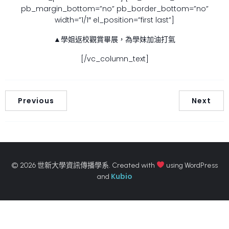
pb_margin_bottom=”no” pb_border_bottom=”no”
width=”1/1″ el_position=”first last”]
▲學姐返校觀賞畢展，為學妹加油打氣
[/vc_column_text]
Previous
Next
© 2026 世新大學資訊傳播學系. Created with
using WordPress
Kubio
and