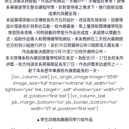
際生活需求與經驗，作品計有網站、手機APP、手機遙控車等。資傳
系畢展是學生整合課程所學，針對使用者之需求下，進行創新加值
成果的具體呈現。
本屆展場突破以往傳統長形方位的設計，改採寬形放射狀。因展場
設計寬敞易於與參訪互動。校內開幕後，馬上獲得新聞傳播學院彭
懷恩院長青睞，同時鼓勵同學提升作品完成度，承諾將以獎勵方
式，協助作品導入新聞傳播學院網站。本系教師在三天校內展期間
也分別到小組進行評分，並於26日閉幕時公布12個獎項入圍名單。
作品最後決選將在12月25至27日校外展時公布。
本次資傳系校內展因普獲學校師生肯定。為配合26、27日全校系所
評鑑，校方特請本系將展期延長至27日，作為評鑑參訪處所之一。
創下本系歷年畢展校內展期最長的一次。
[/vc_column_text] [vc_single_image image=”12516″
image_size=”full” frame=”noframe” full_width=”no”
lightbox=”yes” link_target=”_self” shadow=”yes” width=”1/1″
el_position=”first last”] [vc_column_text
pb_margin_bottom=”no” pb_border_bottom=”no”
width=”1/1″ el_position=”first last”]
▲學生詳細為觀展同學介紹作品