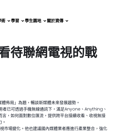
學術
學習
學生園地
關於資傳
看待聯網電視的戰
媒體佈局」為題，暢談新媒體未來發展趨勢。
透過手機無線通訊下，滿足Anyone、Anything、
供者而言，如何面對數位匯流，提供跨平台接續收看、收視無接
力。
觀察後續影視市場變化。他也建議國內媒體業者應進行產業整合，強化