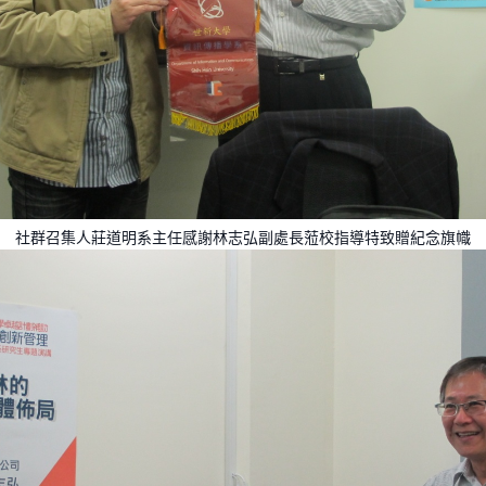
社群召集人莊道明系主任感謝林志弘副處長蒞校指導特致贈紀念旗幟