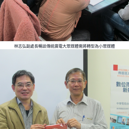
林志弘副處長暢談傳統廣電大眾媒體需將轉型為小眾媒體