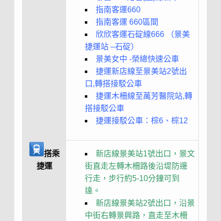
指南客運660
指南客運 660區間
欣欣客運石碇線666 （景美
捷運站 –石碇）
景美女中 -榮總快速公車
捷運新店線至景美站2號出
口,轉搭接駁公車
捷運木柵線至萬芳醫院站,轉
搭接駁公車
捷運接駁公車：棕6、棕12
搭乘
新店線景美站1號出口，景文
捷運
街直走左轉木柵路後沿堤防邊
行走，步行約5-10分鐘可到
達。
新店線景美站2號出口，沿景
中街右轉景興路，直走至木柵