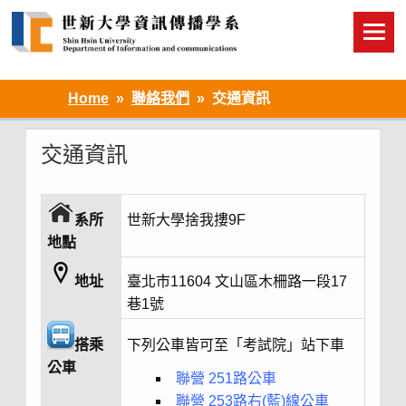
Skip
to
content
Home
聯絡我們
交通資訊
交通資訊
系所
世新大學捨我摟9F
地點
地址
臺北市11604 文山區木柵路一段17
巷1號
搭乘
下列公車皆可至「考試院」站下車
公車
聯營 251路公車
聯營 253路右(藍)線公車