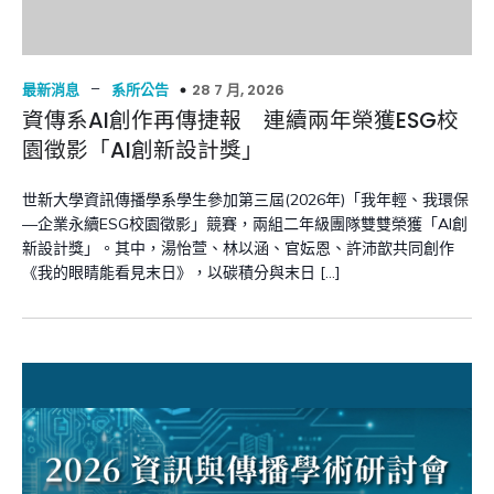
–
28 7 月, 2026
最新消息
系所公告
資傳系AI創作再傳捷報 連續兩年榮獲ESG校
園徵影「AI創新設計獎」
世新大學資訊傳播學系學生參加第三屆(2026年)「我年輕、我環保
—企業永續ESG校園徵影」競賽，兩組二年級團隊雙雙榮獲「AI創
新設計獎」。其中，湯怡萱、林以涵、官妘恩、許沛歆共同創作
《我的眼睛能看見末日》，以碳積分與末日 […]