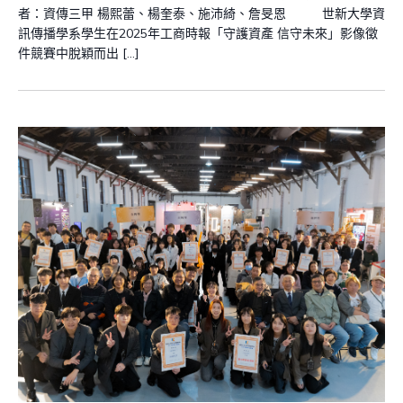
者：資傳三甲 楊熙蕾、楊奎泰、施沛綺、詹旻恩 世新大學資
訊傳播學系學生在2025年工商時報「守護資產 信守未來」影像徵
件競賽中脫穎而出 […]