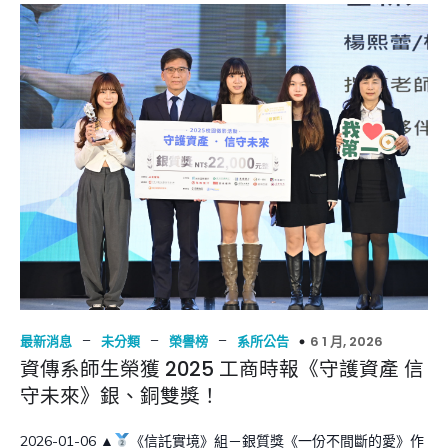
–
–
–
6 1 月, 2026
最新消息
未分類
榮譽榜
系所公告
資傳系師生榮獲 2025 工商時報《守護資產 信
守未來》銀、銅雙獎！
2026-01-06 ▲
《信託實境》組－銀質獎《一份不間斷的愛》作